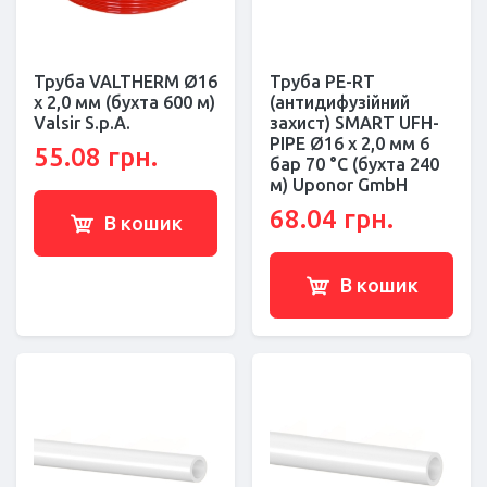
Труба VALTHERM Ø16
Труба PE-RT
х 2,0 мм (бухта 600 м)
(антидифузійний
Valsir S.p.A.
захист) SMART UFH-
PIPE Ø16 x 2,0 мм 6
55.08 грн.
бар 70 °С (бухта 240
м) Uponor GmbH
68.04 грн.
В кошик
В кошик