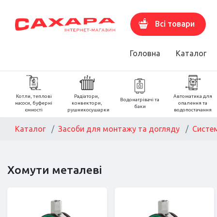
Всі товари
Головна
Каталог
Котли, теплові
Радіатори,
Автоматика для
Водонагрівачі та
насоси, буферні
конвектори,
опалення та
баки
ємності
рушникосушарки
водопостачання
Каталог
Засоби для монтажу та догляду
Систем
Хомути металеві