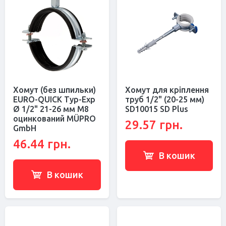
Хомут (без шпильки)
Хомут для кріплення
EURO-QUICK Typ-Exp
труб 1/2" (20-25 мм)
Ø 1/2" 21-26 мм M8
SD10015 SD Plus
оцинкований MÜPRO
29.57 грн.
GmbH
46.44 грн.
В кошик
В кошик