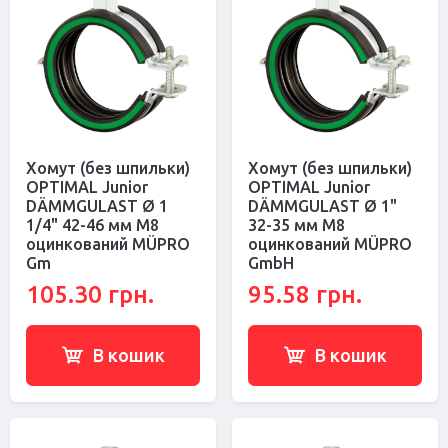
Хомут (без шпильки)
Хомут (без шпильки)
OPTIMAL Junior
OPTIMAL Junior
DÄMMGULAST Ø 1
DÄMMGULAST Ø 1"
1/4" 42-46 мм M8
32-35 мм M8
оцинкований MÜPRO
оцинкований MÜPRO
Gm
GmbH
105.30 грн.
95.58 грн.
В кошик
В кошик