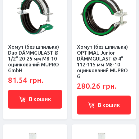
Хомут (без шпильки)
Хомут (без шпильки)
Duo DÄMMGULAST Ø
OPTIMAL Junior
1/2" 20-25 мм M8-10
DÄMMGULAST Ø 4"
оцинкований MÜPRO
112-115 мм M8-10
GmbH
оцинкований MÜPRO
G
81.54 грн.
280.26 грн.
В кошик
В кошик