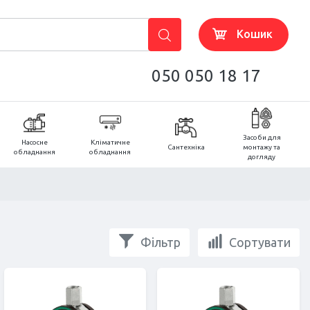
Кошик
050 050 18 17
Засоби для
Насосне
Кліматичне
Сантехніка
монтажу та
обладнання
обладнання
догляду
Фільтр
Сортувати