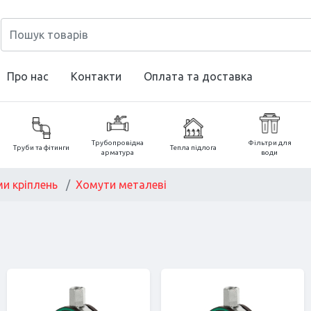
Про нас
Контакти
Оплата та доставка
Трубопровідна
Фільтри для
Труби та фітинги
Тепла підлога
арматура
води
и кріплень
Хомути металеві