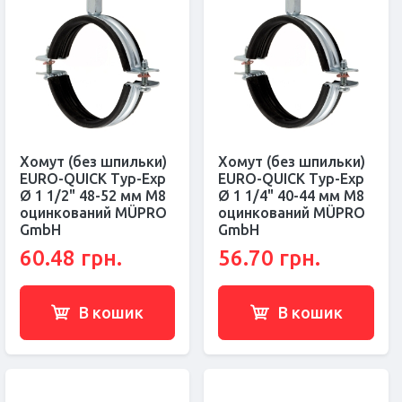
Хомут (без шпильки)
Хомут (без шпильки)
EURO-QUICK Typ-Exp
EURO-QUICK Typ-Exp
Ø 1 1/2" 48-52 мм M8
Ø 1 1/4" 40-44 мм M8
оцинкований MÜPRO
оцинкований MÜPRO
GmbH
GmbH
60.48 грн.
56.70 грн.
В кошик
В кошик