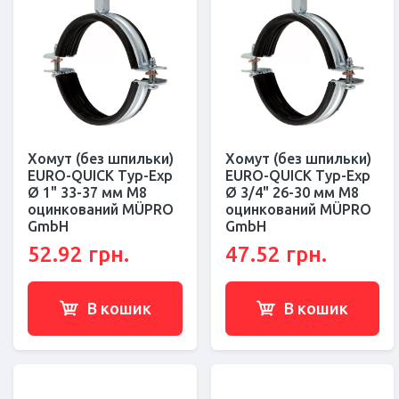
Хомут (без шпильки)
Хомут (без шпильки)
EURO-QUICK Typ-Exp
EURO-QUICK Typ-Exp
Ø 1" 33-37 мм M8
Ø 3/4" 26-30 мм M8
оцинкований MÜPRO
оцинкований MÜPRO
GmbH
GmbH
52.92 грн.
47.52 грн.
В кошик
В кошик