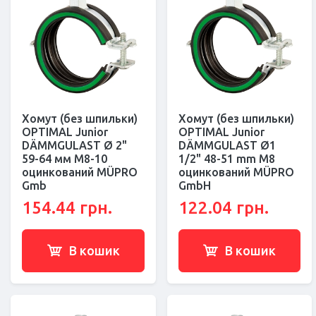
Хомут (без шпильки)
Хомут (без шпильки)
OPTIMAL Junior
OPTIMAL Junior
DÄMMGULAST Ø 2"
DÄMMGULAST Ø1
59-64 мм M8-10
1/2" 48-51 mm M8
оцинкований MÜPRO
оцинкований MÜPRO
Gmb
GmbH
154.44 грн.
122.04 грн.
В кошик
В кошик