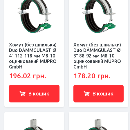
Хомут (без шпильки)
Хомут (без шпильки)
Duo DÄMMGULAST Ø
Duo DÄMMGULAST Ø
4" 112-118 мм M8-10
3" 88-92 мм M8-10
оцинкований MÜPRO
оцинкований MÜPRO
GmbH
GmbH
196.02 грн.
178.20 грн.
В кошик
В кошик