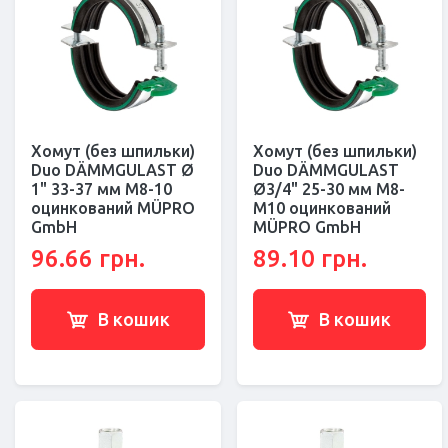
Хомут (без шпильки)
Хомут (без шпильки)
Duo DÄMMGULAST Ø
Duo DÄMMGULAST
1" 33-37 мм M8-10
Ø3/4" 25-30 мм M8-
оцинкований MÜPRO
M10 оцинкований
GmbH
MÜPRO GmbH
96.66 грн.
89.10 грн.
В кошик
В кошик