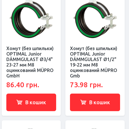
Хомут (без шпильки)
Хомут (без шпильки)
OPTIMAL Junior
OPTIMAL Junior
DÄMMGULAST Ø3/4"
DÄMMGULAST Ø1/2"
23-27 мм M8
19-22 мм M8
оцинкований MÜPRO
оцинкований MÜPRO
GmbH
Gmb
86.40 грн.
73.98 грн.
В кошик
В кошик