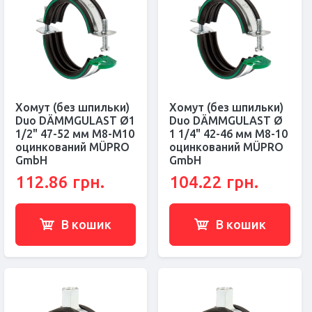
Хомут (без шпильки)
Хомут (без шпильки)
Duo DÄMMGULAST Ø1
Duo DÄMMGULAST Ø
1/2" 47-52 мм M8-M10
1 1/4" 42-46 мм M8-10
оцинкований MÜPRO
оцинкований MÜPRO
GmbH
GmbH
112.86 грн.
104.22 грн.
В кошик
В кошик