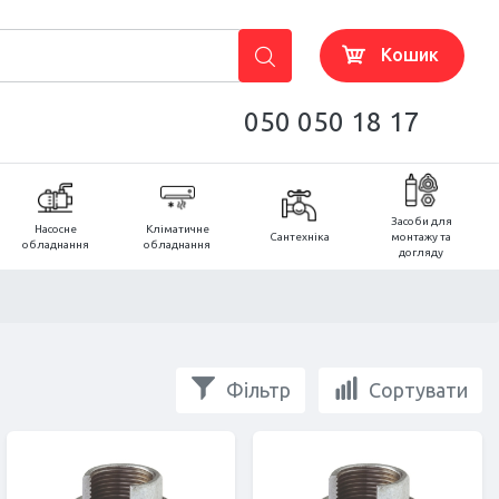
Кошик
050 050 18 17
Засоби для
Насосне
Кліматичне
Сантехніка
монтажу та
обладнання
обладнання
догляду
Фільтр
Сортувати