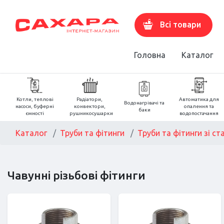
Всі товари
Головна
Каталог
Котли, теплові
Радіатори,
Автоматика для
Водонагрівачі та
насоси, буферні
конвектори,
опалення та
баки
ємності
рушникосушарки
водопостачання
Каталог
Труби та фітинги
Труби та фітинги зі ст
Чавунні різьбові фітинги