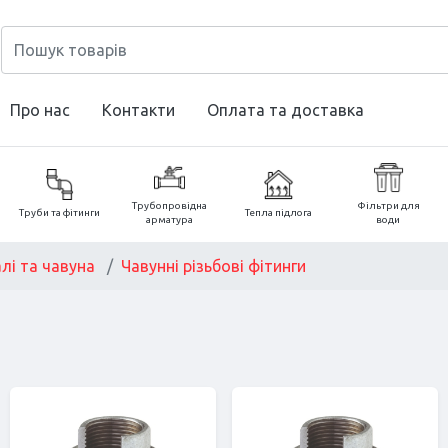
Про нас
Контакти
Оплата та доставка
Трубопровідна
Фільтри для
Труби та фітинги
Тепла підлога
арматура
води
алі та чавуна
Чавунні різьбові фітинги