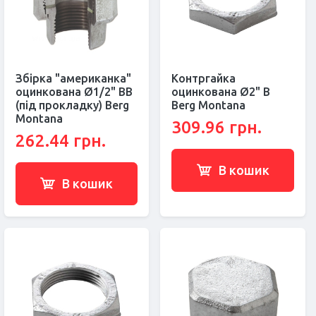
Збірка "американка"
Контргайка
оцинкована Ø1/2" ВВ
оцинкована Ø2" В
(під прокладку) Berg
Berg Montana
Montana
309.96 грн.
262.44 грн.
В кошик
В кошик