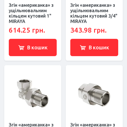
Згін «американка» з
Згін «американка» з
ущільнювальним
ущільнювальним
кільцем кутовий 1"
кільцем кутовий 3/4"
MIRAYA
MIRAYA
614.25 грн.
343.98 грн.
В кошик
В кошик
Згін «американка» з
Згін «американка» з