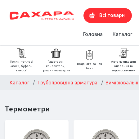
Всі товари
Головна
Каталог
Котли, теплові
Радіатори,
Автоматика для
Водонагрівачі та
насоси, буферні
конвектори,
опалення та
баки
ємності
рушникосушарки
водопостачання
Каталог
Трубопровідна арматура
Вимірювальні
Термометри