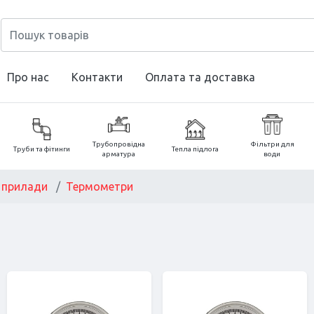
Про нас
Контакти
Оплата та доставка
Трубопровідна
Фільтри для
Труби та фітинги
Тепла підлога
арматура
води
 прилади
Термометри