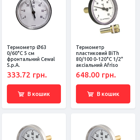
Термометр Ø63
Термометр
0/60°С 5 см
пластиковий BiTh
фронтальний Cewal
80/100 0-120°С 1/2"
S.p.A.
аксіальний Afriso
333.72 грн.
648.00 грн.
В кошик
В кошик