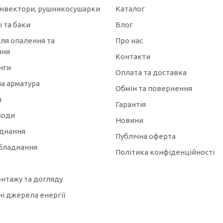
онвектори, рушникосушарки
Каталог
 та баки
Блог
ля опалення та
Про нас
ння
Контакти
нги
Оплата та доставка
а арматура
Обмін та повернення
а
Гарантія
води
Новини
аднання
Публічна оферта
бладнання
Політика конфіденційності
онтажу та догляду
і джерела енергії