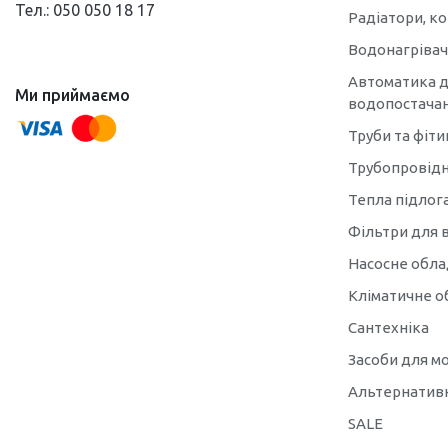
Тел.: 050 050 18 17
Радіатори, к
Водонагрівачі
Автоматика д
Ми приймаємо
водопостача
Труби та фіти
Трубопровідн
Тепла підлог
Фільтри для 
Насосне обл
Кліматичне о
Сантехніка
Засоби для м
Альтернативн
SALE